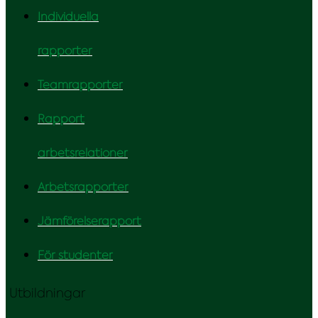
Individuella
rapporter
Teamrapporter
Rapport
arbetsrelationer
Arbetsrapporter
Jämförelserapport
För studenter
Utbildningar