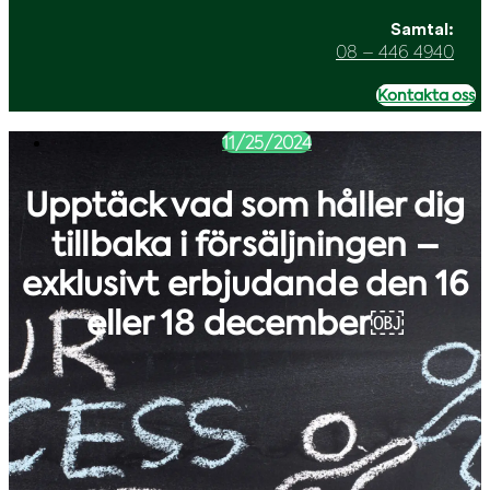
Samtal:
08 – 446 4940
Kontakta oss
11/25/2024
Upptäck vad som håller dig
tillbaka i försäljningen –
exklusivt erbjudande den 16
eller 18 december￼