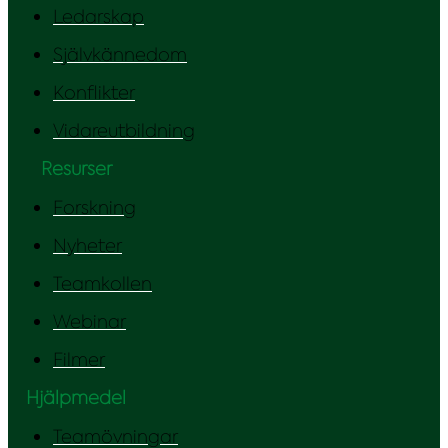
Ledarskap
Självkännedom
Konflikter
Vidareutbildning
Resurser
Forskning
Nyheter
Teamkollen
Webinar
Filmer
Hjälpmedel
Teamövningar