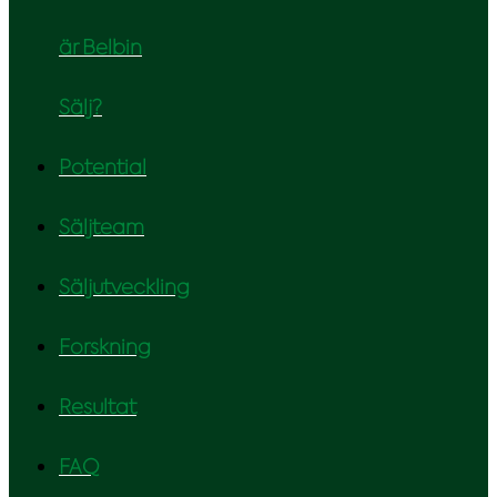
är Belbin
Sälj?
Potential
Säljteam
Säljutveckling
Forskning
Resultat
FAQ