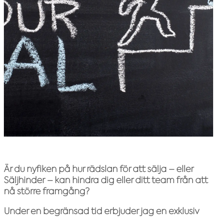
Är du nyfiken på hur rädslan för att sälja – eller
Säljhinder
– kan hindra dig eller ditt team från att
nå större framgång?
Under en begränsad tid erbjuder jag en exklusiv