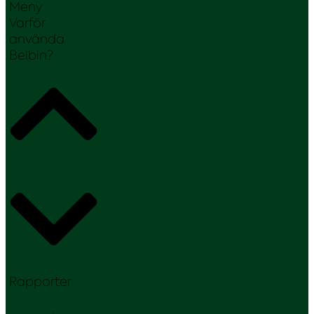
Meny
Varför
använda
Belbin?
Rapporter