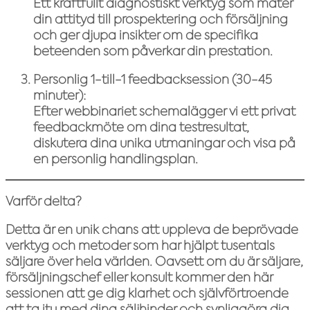
Ett kraftfullt diagnostiskt verktyg som mäter
din attityd till prospektering och försäljning
och ger djupa insikter om de specifika
beteenden som påverkar din prestation.
Personlig 1-till-1 feedbacksession (30-45
minuter):
Efter webbinariet schemalägger vi ett privat
feedbackmöte om dina testresultat,
diskutera dina unika utmaningar och visa på
en personlig handlingsplan.
Varför delta?
Detta är en unik chans att uppleva de beprövade
verktyg och metoder som har hjälpt tusentals
säljare över hela världen. Oavsett om du är säljare,
försäljningschef eller konsult kommer den här
sessionen att ge dig klarhet och självförtroende
att ta itu med dina säljhinder och synliggöra dig