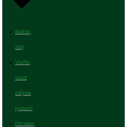
Belbin
Sälj
Varför
vissa
säljare
lyckas?
För vem