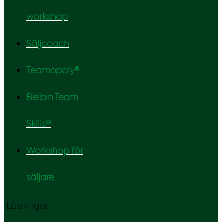
workshop
Säljcoach
Teamopoly®
Belbin Team
Skills®
Workshop för
säljare
Lösningar