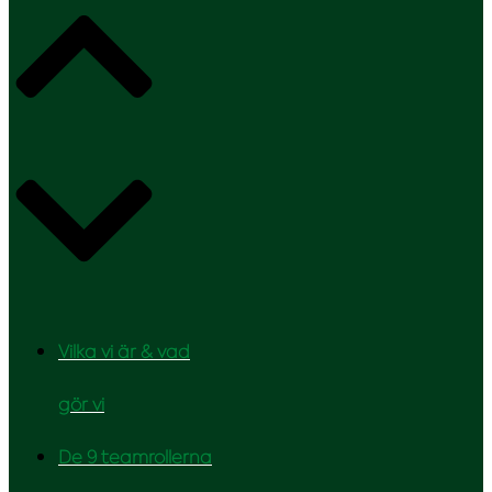
Vilka vi är & vad
gör vi
De 9 teamrollerna