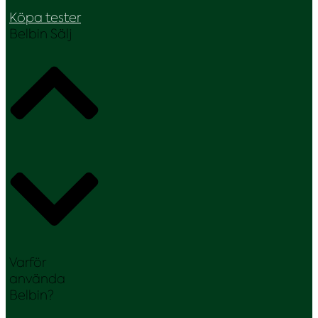
Köpa tester
Belbin Sälj
Varför
använda
Belbin?