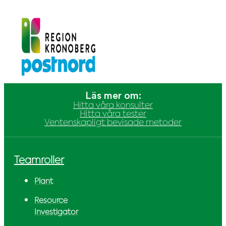
Läs mer om:
Hitta våra konsulter
Hitta våra tester
Ventenskapligt bevisade metoder
Teamroller
Plant
Resource
Investigator