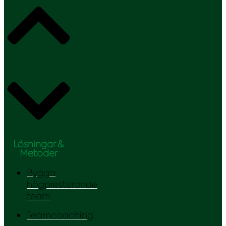
Lösningar &
Metoder
Bygga
högpresterande
team
Teamcoaching