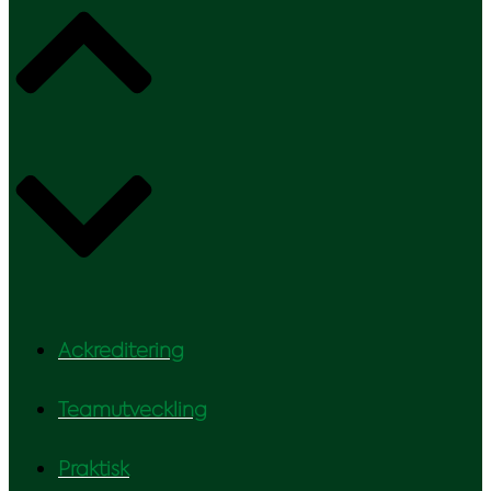
Ackreditering
Teamutveckling
Praktisk