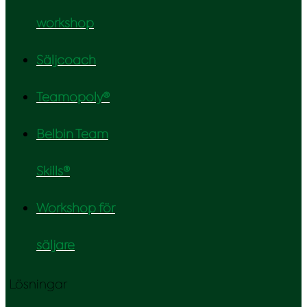
workshop
Säljcoach
Teamopoly®
Belbin Team
Skills®
Workshop för
säljare
Lösningar