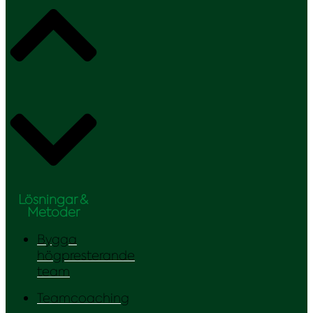
Lösningar &
Metoder
Bygga
högpresterande
team
Teamcoaching