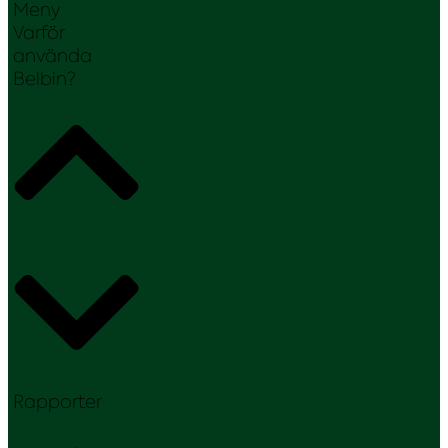
Meny
Varför
använda
Belbin?
Rapporter