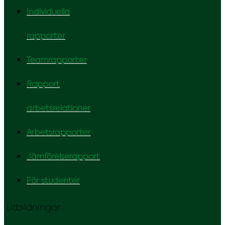
Individuella
rapporter
Teamrapporter
Rapport
arbetsrelationer
Arbetsrapporter
Jämförelserapport
För studenter
Utbildningar