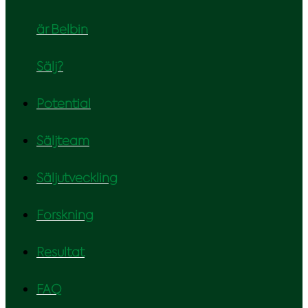
är Belbin
Sälj?
Potential
Säljteam
Säljutveckling
Forskning
Resultat
FAQ