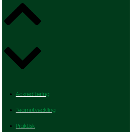
Ackreditering
Teamutveckling
Praktisk