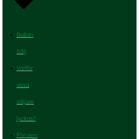
Belbin
Sälj
Varför
vissa
säljare
lyckas?
För vem