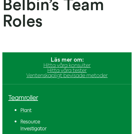
Belbin’s Team
Roles
Läs mer om:
Hitta våra konsulter
Hitta våra tester
Ventenskapligt bevisade metoder
Teamroller
Plant
Resource
Investigator