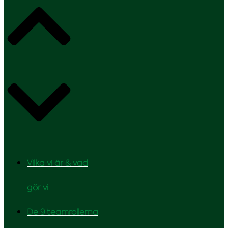
Vilka vi är & vad
gör vi
De 9 teamrollerna