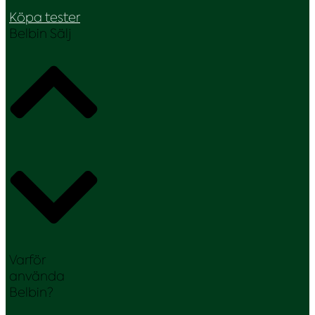
Köpa tester
Belbin Sälj
Varför
använda
Belbin?