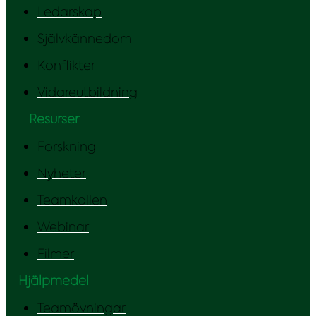
Ledarskap
Självkännedom
Konflikter
Vidareutbildning
Resurser
Forskning
Nyheter
Teamkollen
Webinar
Filmer
Hjälpmedel
Teamövningar