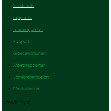
Individuella
rapporter
Teamrapporter
Rapport
arbetsrelationer
Arbetsrapporter
Jämförelserapport
För studenter
Utbildningar