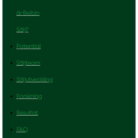
är Belbin
Sälj?
Potential
Säljteam
Säljutveckling
Forskning
Resultat
FAQ