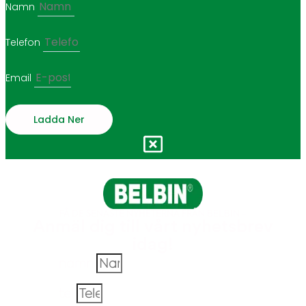
Namn
Telefon
Email
Ladda Ner
FÅ DE SENASTE NYHETERNA FRÅN BELBIN -
Anmäl dig till vårt nyhetsbrev
idag!
namn
tel