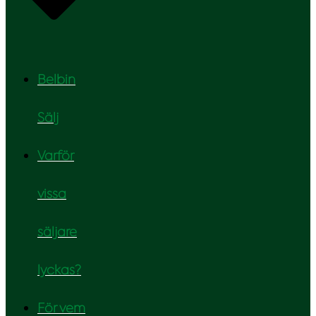
Belbin
Sälj
Varför
vissa
säljare
lyckas?
För vem