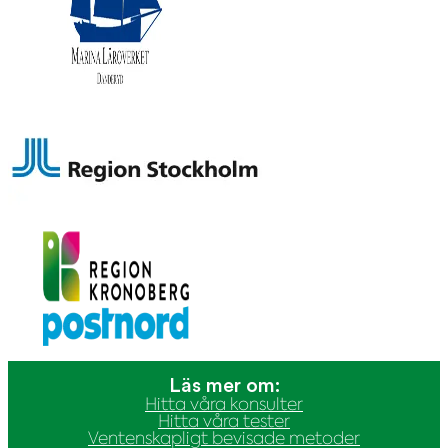
Läs mer om:
Hitta våra konsulter
Hitta våra tester
Ventenskapligt bevisade metoder