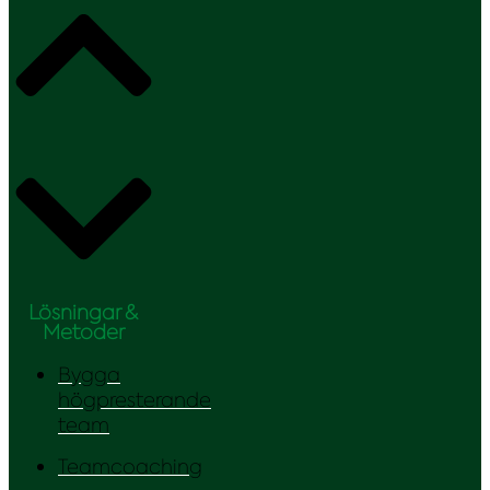
Lösningar &
Metoder
Bygga
högpresterande
team
Teamcoaching