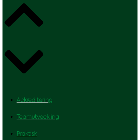
Ackreditering
Teamutveckling
Praktisk