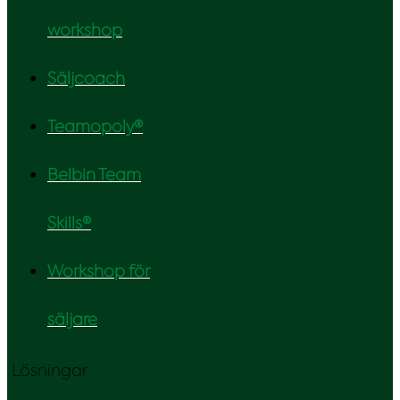
workshop
Säljcoach
Teamopoly®
Belbin Team
Skills®
Workshop för
säljare
Lösningar