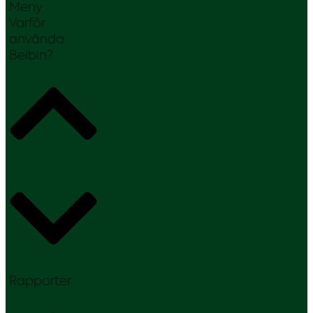
Meny
Varför
använda
Belbin?
Rapporter