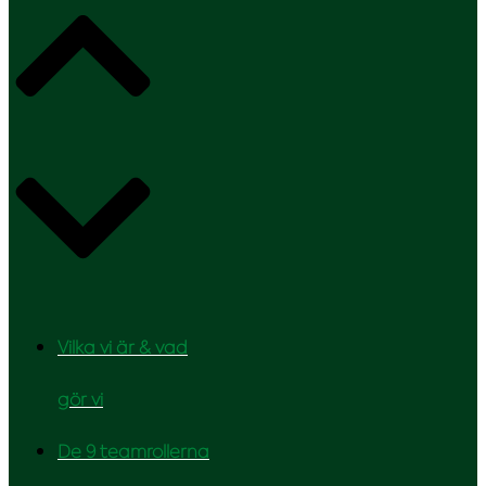
Vilka vi är & vad
gör vi
De 9 teamrollerna