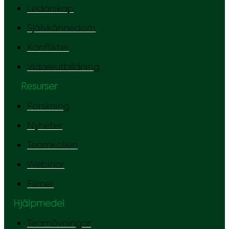
Ledarskap
Självkännedom
Konflikter
Vidareutbildning
Resurser
Forskning
Nyheter
Teamkollen
Webinar
Filmer
Hjälpmedel
Teamövningar