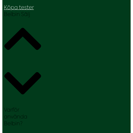
Köpa tester
Belbin Sälj
Varför
använda
Belbin?