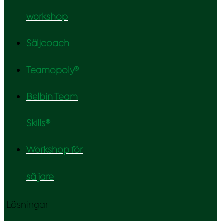
workshop
Säljcoach
Teamopoly®
Belbin Team
Skills®
Workshop för
säljare
Lösningar