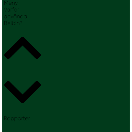
Meny
Varför
använda
Belbin?
Rapporter