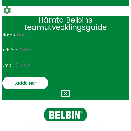
Hämta Belbins
teamutvecklingsguide
Namn
Telefon
Email
Ladda Ner
FÅ DE SENASTE NYHETERNA FRÅN BELBIN -
Anmäl dig till vårt nyhetsbrev