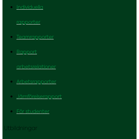
Individuella
rapporter
Teamrapporter
Rapport
arbetsrelationer
Arbetsrapporter
Jämförelserapport
För studenter
Utbildningar