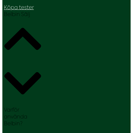
Köpa tester
Belbin Sälj
Varför
använda
Belbin?