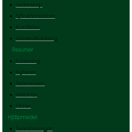
Ledarskap
Självkännedom
Konflikter
Vidareutbildning
Resurser
Forskning
Nyheter
Teamkollen
Webinar
Filmer
Hjälpmedel
Teamövningar