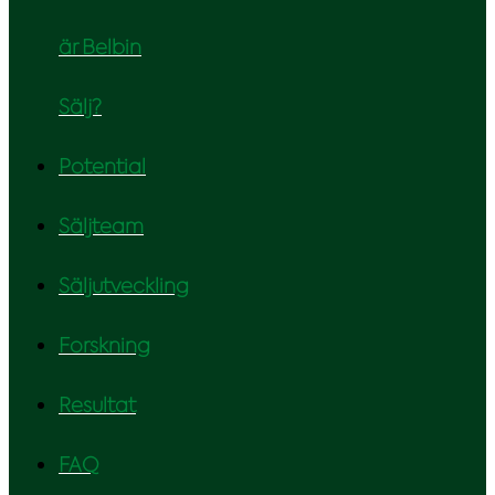
är Belbin
Sälj?
Potential
Säljteam
Säljutveckling
Forskning
Resultat
FAQ