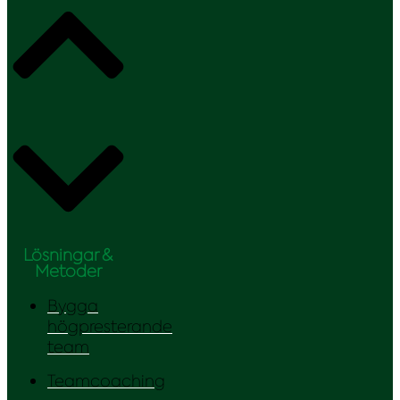
Lösningar &
Metoder
Bygga
högpresterande
team
Teamcoaching