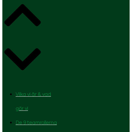
Vilka vi är & vad
gör vi
De 9 teamrollerna