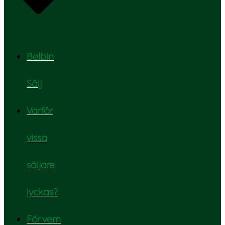
Belbin
Sälj
Varför
vissa
säljare
lyckas?
För vem