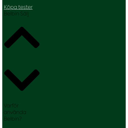
Köpa tester
Belbin Sälj
Varför
använda
Belbin?