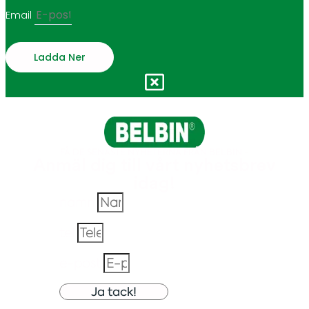
Email
Ladda Ner
FÅ DE SENASTE NYHETERNA FRÅN BELBIN -
Anmäl dig till vårt nyhetsbrev
idag!
namn
tel
e-post
Ja tack!