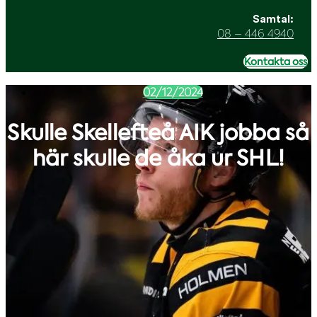
Samtal:
08 – 446 4940
Kontakta oss
02/12/2024
Skulle Skellefteå AIK jobba så
här skulle de åka ur SHL!