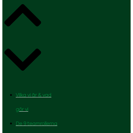
Vilka vi är & vad
gör vi
De 9 teamrollerna