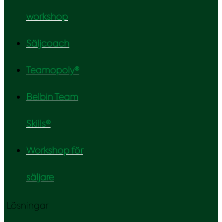
workshop
Säljcoach
Teamopoly®
Belbin Team
Skills®
Workshop för
säljare
Lösningar