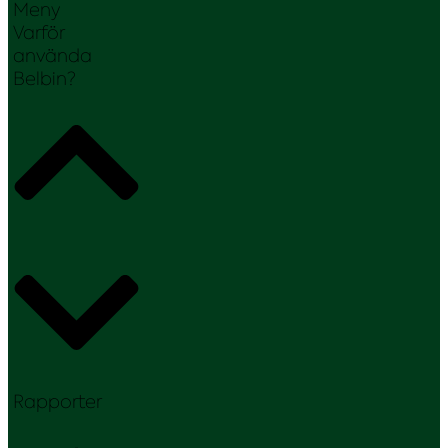
Meny
Varför
använda
Belbin?
Rapporter