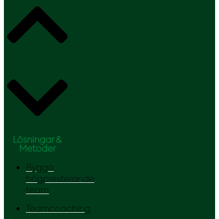
Lösningar &
Metoder
Bygga
högpresterande
team
Teamcoaching