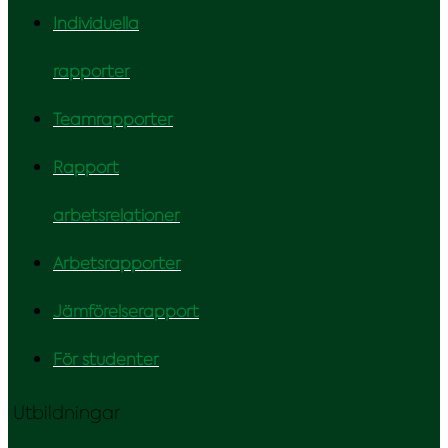
Individuella
rapporter
Teamrapporter
Rapport
arbetsrelationer
Arbetsrapporter
Jämförelserapport
För studenter
Utbildningar