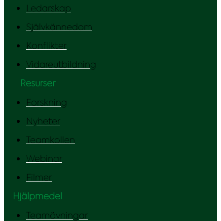
Ledarskap
Självkännedom
Konflikter
Vidareutbildning
Resurser
Forskning
Nyheter
Teamkollen
Webinar
Filmer
Hjälpmedel
Teamövningar