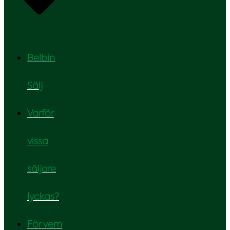
Belbin
Sälj
Varför
vissa
säljare
lyckas?
För vem