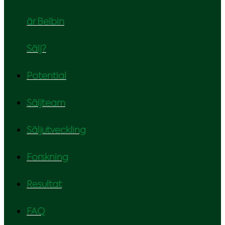
är Belbin
Sälj?
Potential
Säljteam
Säljutveckling
Forskning
Resultat
FAQ