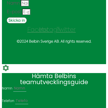
Namn
E-post
Skicka in
Facebook
Instagram
Twitter
©2024 Belbin Sverige AB. All rights reserved.
Hämta Belbins
teamutvecklingsguide
Namn
Telefon